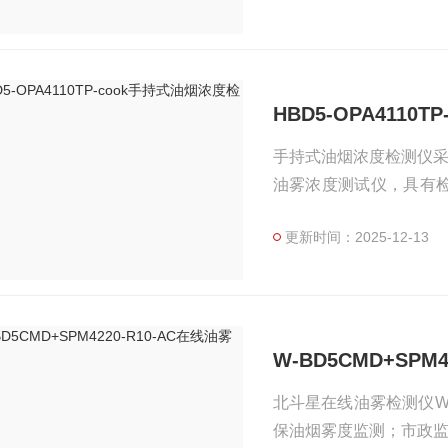
HBD5-OPA4110
手持式油烟浓度检测仪采用O
油雾浓度测试仪，具有
点，随着国家对环保的
更新时间：2025-12-13
列相关仪器。
W-BD5CMD+SPM
北斗星在线油雾检测仪W-B
保油烟雾度监测；市政