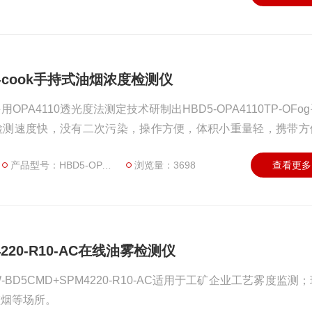
TP-cook手持式油烟浓度检测仪
PA4110透光度法测定技术研制出HBD5-OPA4110TP-OFo
检测速度快，没有二次污染，操作方便，体积小重量轻，携带方
重视，我公司陆续推出酸雾，油雾、食物烹饪油烟、蜡雾，烟雾
产品型号：HBD5-OPA4110TP-cook
浏览量：3698
查看更多
4220-R10-AC在线油雾检测仪
D5CMD+SPM4220-R10-AC适用于工矿企业工艺雾度监测
监烟等场所。