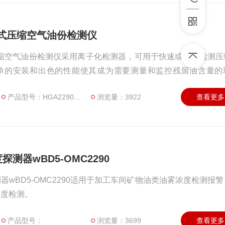
携式压缩空气油份检测仪
式压缩空气油份检测仪采用离子化检测器，可用于快速或连续检测
单的安装和出色的性能使其成为需要测量和监控残留油含量的
并非易事。在许多行业和应用中，必须进行监控，以避免产品受
产品型号：HGA2290系列
浏览量：3922
查看更多
HGA2290系列空气油份检测仪经济、实用、可靠。
测器wBD5-OMC2290
wBD5-OMC2290适用于加工车间矿物油类油雾浓度检测报
浓度检测。
产品型号：
浏览量：3699
查看更多