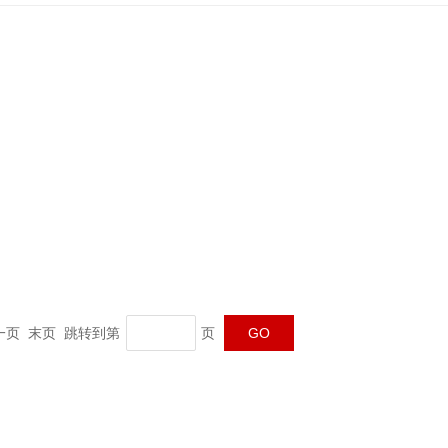
 下一页 末页 跳转到第
页