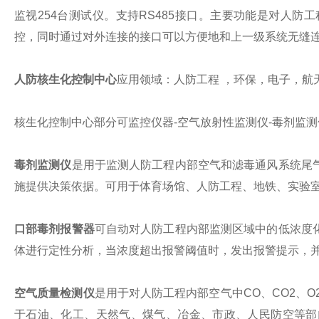
监视254台测试仪。支持RS485接口。
主要功能是对人防工
控，同时通过对外连接的接口可以方便地和上一级系统无缝
人防核生化
控制
中心
应用领域
：人防工程
，
环保
，
电子
，
航
核生化控制中心部分可监控仪器
-
空气放射性监测仪
-毒剂监测
毒剂监测仪
是用于监测人防工程内部空气和滤毒通风系统尾
施提供决策依据。可用于体育场馆、人防工程、地铁、实验
口部毒剂报警器
可自动对人防工程内部监测区域中的低浓度
体进行定性分析，当浓度超出报警阈值时，发出报警提示，
空气质量检测仪
是用于对人防工程内部空气中
CO、CO2、
于石油、化工、天然气、煤气、冶金、市政
、人民防空
等部