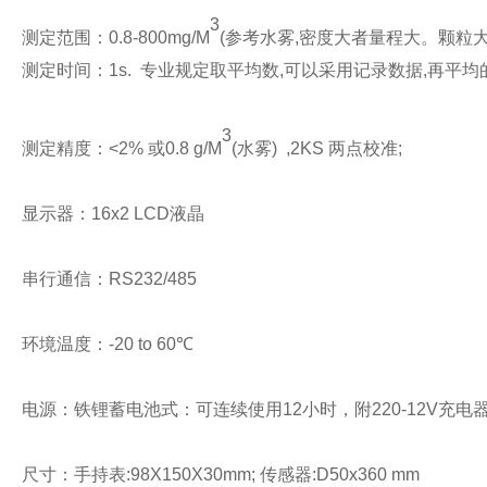
3
测定范围：
0.8-800mg/M
(参考水雾,密度大者量程大。颗粒
测定时间：
1s.
专业规定取平均数
,可以采用记录数据,再平均
3
测定精度：
<2%
或
0.8
g/M
(水雾)
,
2KS
两点校准
;
显示器：
16x2
LCD液晶
串行通信：
RS232/485
环境温度：
-20 to
60℃
电源：
铁锂蓄电池式：可连续使用
12小时，附220-12V充电
尺寸：
手持表
:98X150X30mm;
传感器
:D50x360
mm