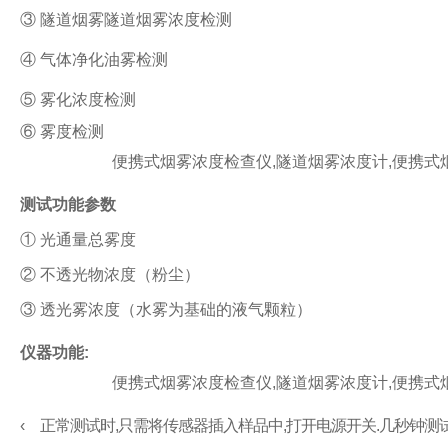
③
隧道烟雾隧道烟雾浓度检测
④
气体净化油雾检测
⑤
雾化浓度检测
⑥
雾度检测
便携式烟雾浓度检查仪
,
隧道烟雾浓度计
,
便携式
测试功能参数
①
光通量总雾度
②
不透光物浓度（粉尘）
③
透光雾浓度（水雾为基础的液气颗粒）
仪器功能
:
便携式烟雾浓度检查仪
,
隧道烟雾浓度计
,
便携式
‹
正常测试时
,只需将传感器插入样品中,打开电源开关.几秒钟