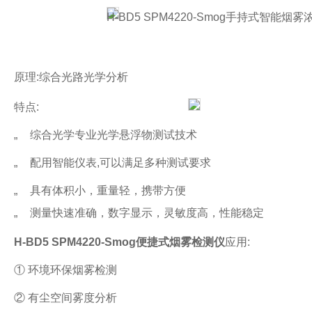
H-BD5
SPM4220-Smog
手持式智能烟雾
原理
:
综合光路光学分析
特点
:
„
综合光学专业光学悬浮物测试技术
„
配用智能仪表
,可以满足多种测试要求
„
具有体积小，重量轻，携带方便
„
测量快速准确，数字显示，灵敏度高，性能稳定
H-BD5 SPM4220-Smog
便捷式烟雾检测仪
应用
:
①
环境环保烟雾检测
②
有尘空间雾度分析