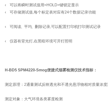
‹
可以将瞬时测试值用
<HOLD>键锁定显示
‹
可存储测试值
,每个标定表对应有24个数据记录功能
‹
可 阅 读、平 均、删 除 记 录
, 可 以 配 置 打 印 机打 印 测 试 记 录
‹
仪器有背光灯
,在黑暗环境可开灯照明
H-BD5 SPM4220-Smog
便捷式烟雾检测仪
技术指标：
测定原理：
2通量测试反映透光和不透光悬浮物相对质量浓度
测定对象：
大气环境各类雾度检测