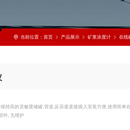
当前位置：
首页
产品展示
矿浆浓度计
在线矿浆浓
仪
保持高的灵敏度储罐,管道,反应釜直接插入安装方便,使用简单
件, 无维护